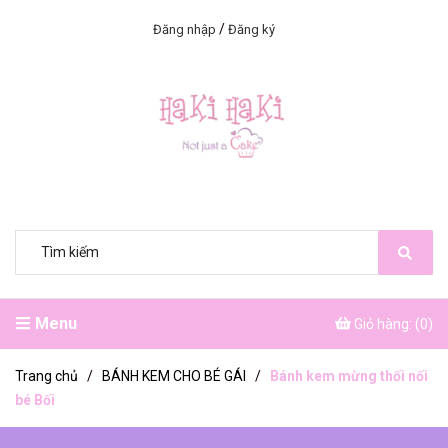
/
Đăng nhập
Đăng ký
Menu
Giỏ hàng: (
0
)
Trang chủ
/
BÁNH KEM CHO BÉ GÁI
/
Bánh kem mừng thối nối
bé Bối