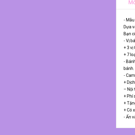
Mô
- Mẫu
Dựa và
Bạn cũ
- Vị b
+ 3 vị
+ 7 lo
- Bánh
bánh.
- Cam
+ Dịch
– Nội
+ Phí 
+ Tặn
+ Có 
- Ấn v