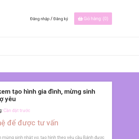
/
Giỏ hàng: (
0
)
Đăng nhập
Đăng ký
em tạo hình gia đình, mừng sinh
vợ yêu
g:
Cần đặt trước
hệ để được tư vấn
 mừng sinh nhật vợ, tạo hình theo yêu cầu Bánh được