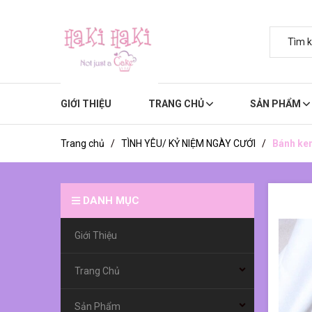
GIỚI THIỆU
TRANG CHỦ
SẢN PHẨM
Trang chủ
/
TÌNH YÊU/ KỶ NIỆM NGÀY CƯỚI
/
Bánh kem
DANH MỤC
Giới Thiệu
Trang Chủ
Sản Phẩm