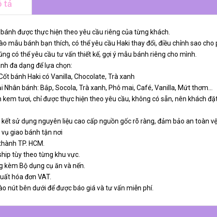
 tả
 bánh được thực hiện theo yêu cầu riêng của từng khách.
o mẫu bánh bạn thích, có thể yêu cầu Haki thay đổi, điều chỉnh sao cho 
ng có thể yêu cầu tư vấn thiết kế, gợi ý mẫu bánh riêng cho mình.
ánh đa dạng để lựa chọn:
 Cốt bánh Haki có Vanilla, Chocolate, Trà xanh
ại Nhân bánh: Bắp, Socola, Trà xanh, Phô mai, Café, Vanilla, Mứt thơm…
 kem tươi, chỉ được thực hiện theo yêu cầu, không có sẵn, nên khách đặt
 kết sử dụng nguyên liệu cao cấp nguồn gốc rõ ràng, đảm bảo an toàn v
 vụ giao bánh tận nơi
 thành TP. HCM.
ship tùy theo từng khu vực.
g kèm Bộ dụng cụ ăn và nến.
xuất hóa đơn VAT.
ào nút bên dưới để được báo giá và tư vấn miễn phí.