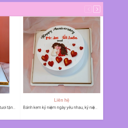
Liên hệ
Bánh kem Thiên Nga kết hợp hoa tươi tặng vợ, tặng bạn
Bánh kem kỷ niệm ngày yêu nhau, kỷ niệm ngày cưới
Bánh kem