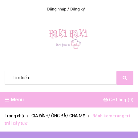
/
Đăng nhập
Đăng ký
Menu
Giỏ hàng: (
0
)
Trang chủ
/
GIA ĐÌNH/ ÔNG BÀ/ CHA MẸ
/
Bánh kem trang trí
trái cây tươi