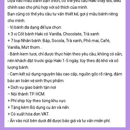
Dựa vào mẫu bánh bạn thích, có thể yêu cầu Haki thay đổi, điều
chỉnh sao cho phù hợp với sở thích của mình.
Bạn cũng có thể yêu cầu tư vấn thiết kế, gợi ý mẫu bánh riêng
cho mình.
- Vị bánh đa dạng để lựa chọn:
+ 3 vị Cốt bánh Haki có Vanilla, Chocolate, Trà xanh
+ 7 loại Nhân bánh: Bắp, Socola, Trà xanh, Phô mai, Café,
Vanilla, Mứt thơm…
- Bánh kem tươi, chỉ được thực hiện theo yêu cầu, không có sẵn,
nên khách đặt trước giúp Haki 1-5 ngày, tùy theo độ khó và số
lượng bánh.
- Cam kết sử dụng nguyên liệu cao cấp, nguồn gốc rõ ràng, đảm
bảo an toàn vệ sinh thực phẩm.
+ Dịch vụ giao bánh tận nơi
– Nội thành TP. HCM.
+ Phí ship tùy theo từng khu vực.
+ Tặng kèm Bộ dụng cụ ăn và nến.
+ Có xuất hóa đơn VAT.
- Ấn vào nút bên dưới để được báo giá và tư vấn miễn phí.