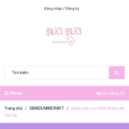
/
Đăng nhập
Đăng ký
Menu
Giỏ hàng: (
0
)
Trang chủ
/
SBIKIDI/MINICRAFT
/
Bánh kem tạo hình Minicraft
cho bé