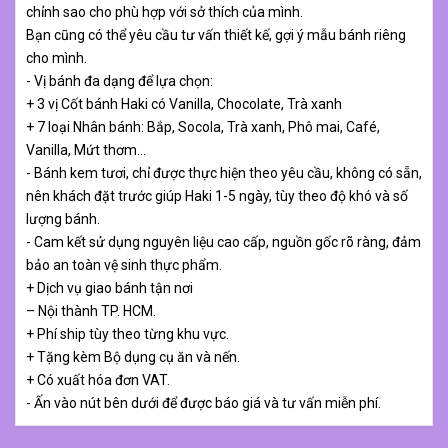
chỉnh sao cho phù hợp với sở thích của mình.
Bạn cũng có thể yêu cầu tư vấn thiết kế, gợi ý mẫu bánh riêng
cho mình.
- Vị bánh đa dạng để lựa chọn:
+ 3 vị Cốt bánh Haki có Vanilla, Chocolate, Trà xanh
+ 7 loại Nhân bánh: Bắp, Socola, Trà xanh, Phô mai, Café,
Vanilla, Mứt thơm…
- Bánh kem tươi, chỉ được thực hiện theo yêu cầu, không có sẵn,
nên khách đặt trước giúp Haki 1-5 ngày, tùy theo độ khó và số
lượng bánh.
- Cam kết sử dụng nguyên liệu cao cấp, nguồn gốc rõ ràng, đảm
bảo an toàn vệ sinh thực phẩm.
+ Dịch vụ giao bánh tận nơi
– Nội thành TP. HCM.
+ Phí ship tùy theo từng khu vực.
+ Tặng kèm Bộ dụng cụ ăn và nến.
+ Có xuất hóa đơn VAT.
- Ấn vào nút bên dưới để được báo giá và tư vấn miễn phí.