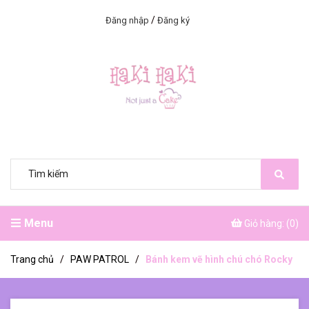
/
Đăng nhập
Đăng ký
Menu
Giỏ hàng: (
0
)
Trang chủ
/
PAW PATROL
/
Bánh kem vẽ hình chú chó Rocky