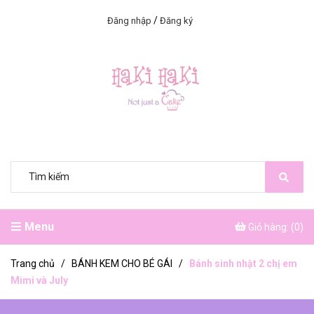
/
Đăng nhập
Đăng ký
Menu
Giỏ hàng: (
0
)
Trang chủ
/
BÁNH KEM CHO BÉ GÁI
/
Bánh sinh nhật 2 chị em
Mimi và July