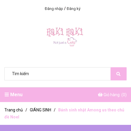
/
Đăng nhập
Đăng ký
Menu
Giỏ hàng: (
0
)
Trang chủ
/
GIÁNG SINH
/
Bánh sinh nhật Among us theo chủ
đề Noel