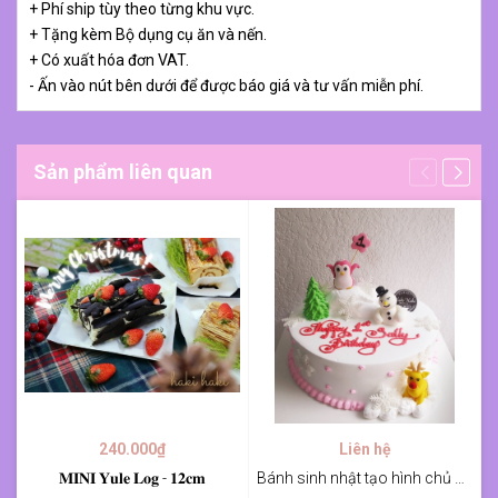
+ Phí ship tùy theo từng khu vực.
+ Tặng kèm Bộ dụng cụ ăn và nến.
+ Có xuất hóa đơn VAT.
- Ấn vào nút bên dưới để được báo giá và tư vấn miễn phí.
Sản phẩm liên quan
240.000₫
Liên hệ
𝐌𝐈𝐍𝐈 𝐘𝐮𝐥𝐞 𝐋𝐨𝐠 - 𝟏𝟐𝐜𝐦
Bánh sinh nhật tạo hình chủ đề giáng sinh