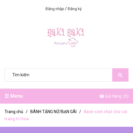
/
Đăng nhập
Đăng ký
Menu
Giỏ hàng: (
0
)
Trang chủ
/
BÁNH TẶNG NỮ/BẠN GÁI
/
Bánh sinh nhật chữ cái
trang trí hoa