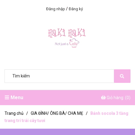
/
Đăng nhập
Đăng ký
Menu
Giỏ hàng: (
0
)
Trang chủ
/
GIA ĐÌNH/ ÔNG BÀ/ CHA MẸ
/
Bánh socola 3 tầng
trang trí trái cây tươi