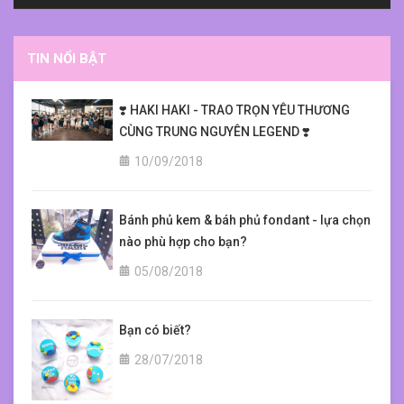
TIN NỔI BẬT
❣️ HAKI HAKI - TRAO TRỌN YÊU THƯƠNG
CÙNG TRUNG NGUYÊN LEGEND ❣️
10/09/2018
Bánh phủ kem & báh phủ fondant - lựa chọn
nào phù hợp cho bạn?
05/08/2018
Bạn có biết?
28/07/2018