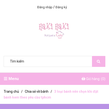
/
Đăng nhập
Đăng ký
Menu
Giỏ hàng: (
0
)
Trang chủ
/
Chia sẻ về bánh
/
3 loại bánh nên chọn khi đặt
bánh kem theo yêu cầu tphcm