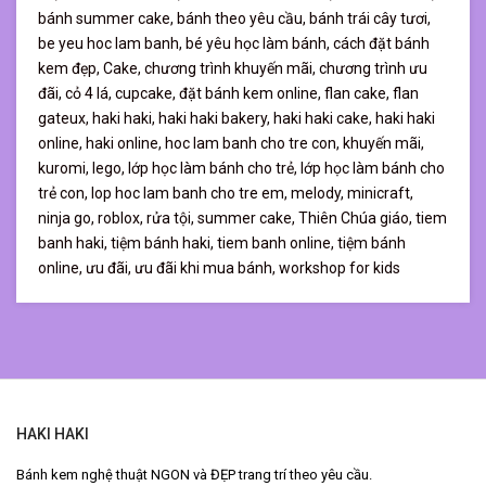
bánh summer cake,
bánh theo yêu cầu,
bánh trái cây tươi,
be yeu hoc lam banh,
bé yêu học làm bánh,
cách đặt bánh
kem đẹp,
Cake,
chương trình khuyến mãi,
chương trình ưu
đãi,
cỏ 4 lá,
cupcake,
đặt bánh kem online,
flan cake,
flan
gateux,
haki haki,
haki haki bakery,
haki haki cake,
haki haki
online,
haki online,
hoc lam banh cho tre con,
khuyến mãi,
kuromi,
lego,
lớp học làm bánh cho trẻ,
lớp học làm bánh cho
trẻ con,
lop hoc lam banh cho tre em,
melody,
minicraft,
ninja go,
roblox,
rửa tội,
summer cake,
Thiên Chúa giáo,
tiem
banh haki,
tiệm bánh haki,
tiem banh online,
tiệm bánh
online,
ưu đãi,
ưu đãi khi mua bánh,
workshop for kids
HAKI HAKI
Bánh kem nghệ thuật NGON và ĐẸP trang trí theo yêu cầu.