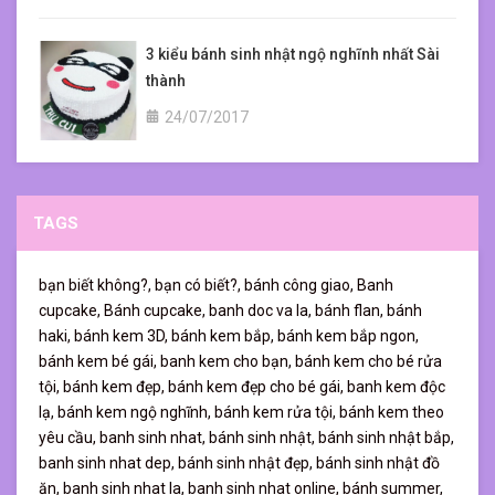
3 kiểu bánh sinh nhật ngộ nghĩnh nhất Sài
thành
24/07/2017
TAGS
bạn biết không?,
bạn có biết?,
bánh công giao,
Banh
cupcake,
Bánh cupcake,
banh doc va la,
bánh flan,
bánh
haki,
bánh kem 3D,
bánh kem bắp,
bánh kem bắp ngon,
bánh kem bé gái,
banh kem cho bạn,
bánh kem cho bé rửa
tội,
bánh kem đẹp,
bánh kem đẹp cho bé gái,
banh kem độc
lạ,
bánh kem ngộ nghĩnh,
bánh kem rửa tội,
bánh kem theo
yêu cầu,
banh sinh nhat,
bánh sinh nhật,
bánh sinh nhật bắp,
banh sinh nhat dep,
bánh sinh nhật đẹp,
bánh sinh nhật đồ
ăn,
banh sinh nhat la,
banh sinh nhat online,
bánh summer,