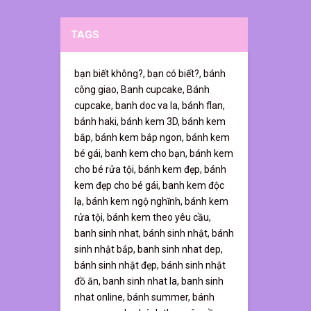
TAGS
bạn biết không?,
bạn có biết?,
bánh
công giao,
Banh cupcake,
Bánh
cupcake,
banh doc va la,
bánh flan,
bánh haki,
bánh kem 3D,
bánh kem
bắp,
bánh kem bắp ngon,
bánh kem
bé gái,
banh kem cho bạn,
bánh kem
cho bé rửa tội,
bánh kem đẹp,
bánh
kem đẹp cho bé gái,
banh kem độc
lạ,
bánh kem ngộ nghĩnh,
bánh kem
rửa tội,
bánh kem theo yêu cầu,
banh sinh nhat,
bánh sinh nhật,
bánh
sinh nhật bắp,
banh sinh nhat dep,
bánh sinh nhật đẹp,
bánh sinh nhật
đồ ăn,
banh sinh nhat la,
banh sinh
nhat online,
bánh summer,
bánh