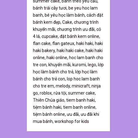
summer cake,
bánh theo yêu cầu,
bánh trái cây tươi,
be yeu hoc lam
banh,
bé yêu học làm bánh,
cách đặt
bánh kem đẹp,
Cake,
chương trình
khuyến mãi,
chương trình ưu đãi,
cỏ
4 lá,
cupcake,
đặt bánh kem online,
flan cake,
flan gateux,
haki haki,
haki
haki bakery,
haki haki cake,
haki haki
online,
haki online,
hoc lam banh cho
tre con,
khuyến mãi,
kuromi,
lego,
lớp
học làm bánh cho trẻ,
lớp học làm
bánh cho trẻ con,
lop hoc lam banh
cho tre em,
melody,
minicraft,
ninja
go,
roblox,
rửa tội,
summer cake,
Thiên Chúa giáo,
tiem banh haki,
tiệm bánh haki,
tiem banh online,
tiệm bánh online,
ưu đãi,
ưu đãi khi
mua bánh,
workshop for kids