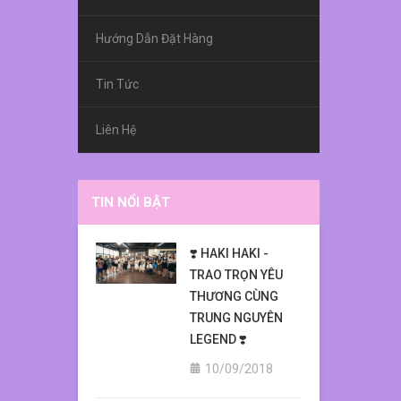
Hướng Dẫn Đặt Hàng
Tin Tức
Liên Hệ
TIN NỔI BẬT
❣️ HAKI HAKI -
TRAO TRỌN YÊU
THƯƠNG CÙNG
TRUNG NGUYÊN
LEGEND ❣️
10/09/2018