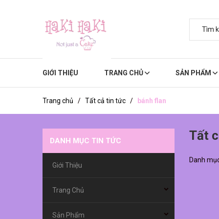
GIỚI THIỆU
TRANG CHỦ
SẢN PHẨM
Trang chủ
/
Tất cả tin tức
/
bánh flan
Tất c
DANH MỤC TIN TỨC
Danh mục 
Giới Thiệu
Trang Chủ
Sản Phẩm