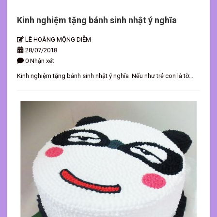
Kinh nghiệm tặng bánh sinh nhật ý nghĩa
LÊ HOÀNG MỘNG DIỄM
28/07/2018
0 Nhận xét
Kinh nghiệm tặng bánh sinh nhật ý nghĩa Nếu như trẻ con là tờ
giấy trắng thì người lớn là cả một bầu kinh nghiệm. Đối với mỗi đứa
trẻ bánh sinh nhật với những hình ảnh dễ thương, ngộ nghĩnh là đủ
để hạnh phúc, một chiếc bánh sinh nhật đáng yêu để tự hào với
chúng bạn, thì với mỗi người trưởng thành họ lại thích được tặng
một chiếc bánh sinh nhật ý nghĩa hơn là hình ảnh. Hãy cùng lắng
nghe một số tâm sự của người trong cuộc xung quanh vấn đề này
nhé. Bánh sinh nhật mang nhiều ý nghĩa hơn những gì bạn nhìn
thấy Cho thấy được sự quan tâm của người tặng Khi lớn lên học
đại học, ra trường, đi làm, mỗi người sẽ có những trải nghiệm mới,
mối quan hệ mới và dần hình thành những suy nghĩ, tính cách riêng
cho mình với mong muốn được xã hội nhìn nhận bản thân. Ở mỗi
giai đoạn khác nhau, họ lại có những suy nghĩ, vấn đề riêng quan
niệm, về sự quan tâm, lo lắng dành cho người xung quanh và cũng
như của người xung quanh dành cho mình. Tuy nhiên, cuộc sống