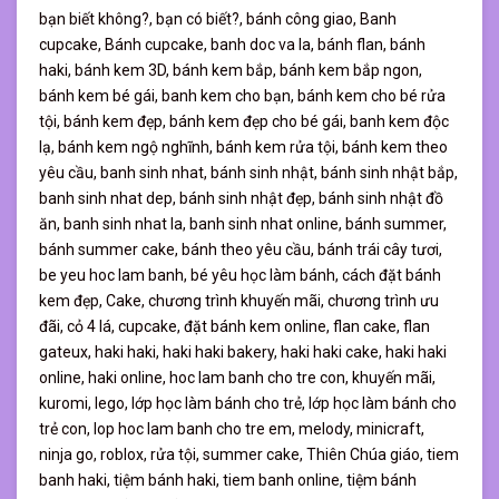
bạn biết không?,
bạn có biết?,
bánh công giao,
Banh
cupcake,
Bánh cupcake,
banh doc va la,
bánh flan,
bánh
haki,
bánh kem 3D,
bánh kem bắp,
bánh kem bắp ngon,
bánh kem bé gái,
banh kem cho bạn,
bánh kem cho bé rửa
tội,
bánh kem đẹp,
bánh kem đẹp cho bé gái,
banh kem độc
lạ,
bánh kem ngộ nghĩnh,
bánh kem rửa tội,
bánh kem theo
yêu cầu,
banh sinh nhat,
bánh sinh nhật,
bánh sinh nhật bắp,
banh sinh nhat dep,
bánh sinh nhật đẹp,
bánh sinh nhật đồ
ăn,
banh sinh nhat la,
banh sinh nhat online,
bánh summer,
bánh summer cake,
bánh theo yêu cầu,
bánh trái cây tươi,
be yeu hoc lam banh,
bé yêu học làm bánh,
cách đặt bánh
kem đẹp,
Cake,
chương trình khuyến mãi,
chương trình ưu
đãi,
cỏ 4 lá,
cupcake,
đặt bánh kem online,
flan cake,
flan
gateux,
haki haki,
haki haki bakery,
haki haki cake,
haki haki
online,
haki online,
hoc lam banh cho tre con,
khuyến mãi,
kuromi,
lego,
lớp học làm bánh cho trẻ,
lớp học làm bánh cho
trẻ con,
lop hoc lam banh cho tre em,
melody,
minicraft,
ninja go,
roblox,
rửa tội,
summer cake,
Thiên Chúa giáo,
tiem
banh haki,
tiệm bánh haki,
tiem banh online,
tiệm bánh