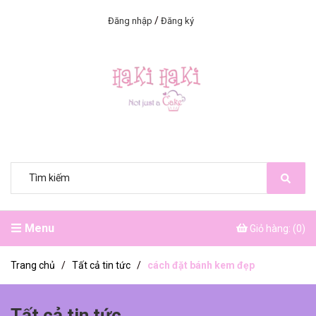
/
Đăng nhập
Đăng ký
Menu
Giỏ hàng: (
0
)
Trang chủ
/
Tất cả tin tức
/
cách đặt bánh kem đẹp
Tất cả tin tức