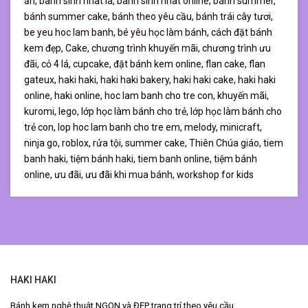
ăn,
banh sinh nhat la,
banh sinh nhat online,
bánh summer,
bánh summer cake,
bánh theo yêu cầu,
bánh trái cây tươi,
be yeu hoc lam banh,
bé yêu học làm bánh,
cách đặt bánh
kem đẹp,
Cake,
chương trình khuyến mãi,
chương trình ưu
đãi,
cỏ 4 lá,
cupcake,
đặt bánh kem online,
flan cake,
flan
gateux,
haki haki,
haki haki bakery,
haki haki cake,
haki haki
online,
haki online,
hoc lam banh cho tre con,
khuyến mãi,
kuromi,
lego,
lớp học làm bánh cho trẻ,
lớp học làm bánh cho
trẻ con,
lop hoc lam banh cho tre em,
melody,
minicraft,
ninja go,
roblox,
rửa tội,
summer cake,
Thiên Chúa giáo,
tiem
banh haki,
tiệm bánh haki,
tiem banh online,
tiệm bánh
online,
ưu đãi,
ưu đãi khi mua bánh,
workshop for kids
HAKI HAKI
Bánh kem nghệ thuật NGON và ĐẸP trang trí theo yêu cầu.