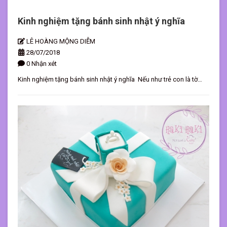
Kinh nghiệm tặng bánh sinh nhật ý nghĩa
LÊ HOÀNG MỘNG DIỄM
28/07/2018
0 Nhận xét
Kinh nghiệm tặng bánh sinh nhật ý nghĩa Nếu như trẻ con là tờ
giấy trắng thì người lớn là cả một bầu kinh nghiệm. Đối với mỗi đứa
trẻ bánh sinh nhật với những hình ảnh dễ thương, ngộ nghĩnh là đủ
để hạnh phúc, một chiếc bánh sinh nhật đáng yêu để tự hào với
chúng bạn, thì với mỗi người trưởng thành họ lại thích được tặng
một chiếc bánh sinh nhật ý nghĩa hơn là hình ảnh. Hãy cùng lắng
nghe một số tâm sự của người trong cuộc xung quanh vấn đề này
nhé. Bánh sinh nhật mang nhiều ý nghĩa hơn những gì bạn nhìn
thấy Cho thấy được sự quan tâm của người tặng Khi lớn lên học
đại học, ra trường, đi làm, mỗi người sẽ có những trải nghiệm mới,
mối quan hệ mới và dần hình thành những suy nghĩ, tính cách riêng
cho mình với mong muốn được xã hội nhìn nhận bản thân. Ở mỗi
giai đoạn khác nhau, họ lại có những suy nghĩ, vấn đề riêng quan
niệm, về sự quan tâm, lo lắng dành cho người xung quanh và cũng
như của người xung quanh dành cho mình. Tuy nhiên, cuộc sống