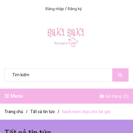
/
Đăng nhập
Đăng ký
Menu
Giỏ hàng: (
0
)
Trang chủ
/
Tất cả tin tức
/
bánh kem đẹp cho bé gái
Tất cả tin tức