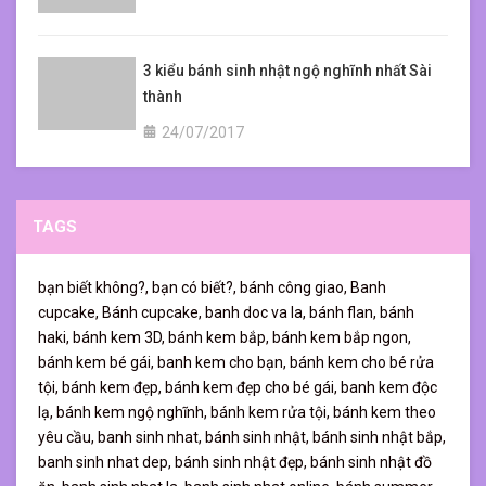
ngoài đều là khẩu vị bé thích, điều đó sẽ càng khiến bé vui hơn
nữa. Tại Haki Haki, bạn có thể đặt bánh sinh nhật cho bé gái nhà
mình với những hoạ tiết yêu thích của bé, từ cô công chúa đầy
3 kiểu bánh sinh nhật ngộ nghĩnh nhất Sài
xinh đẹp nhưng không kém phần mạnh mẽ đến những chú ngựa
thành
kỳ lân xinh đẹp bắt mắt trong thế giới phép thuật. Hãy đến Haki
Haki để chiêm ngưỡng những chiếc bánh đầy đáng yêu và đắm
24/07/2017
chìm trong đó, và sau đó là chinh phục bé bằng một chiếc bánh
sinh nhật đầy độc đáo! Hy vọng qua bài viết này, bạn đọc đã có
thêm được nhiều thông tin để có thể dễ dàng chọn lựa hơn cho
mình những mẫu bánh ưng ý nhất. Mọi chi tiết các bạn có thể liên
TAGS
hệ trực tiếp với Haki Haki qua fanpage Facebook hoặc
hotline/Zalo/Viber 0989495089 nhé.
bạn biết không?,
bạn có biết?,
bánh công giao,
Banh
cupcake,
Bánh cupcake,
banh doc va la,
bánh flan,
bánh
haki,
bánh kem 3D,
bánh kem bắp,
bánh kem bắp ngon,
bánh kem bé gái,
banh kem cho bạn,
bánh kem cho bé rửa
tội,
bánh kem đẹp,
bánh kem đẹp cho bé gái,
banh kem độc
lạ,
bánh kem ngộ nghĩnh,
bánh kem rửa tội,
bánh kem theo
yêu cầu,
banh sinh nhat,
bánh sinh nhật,
bánh sinh nhật bắp,
banh sinh nhat dep,
bánh sinh nhật đẹp,
bánh sinh nhật đồ