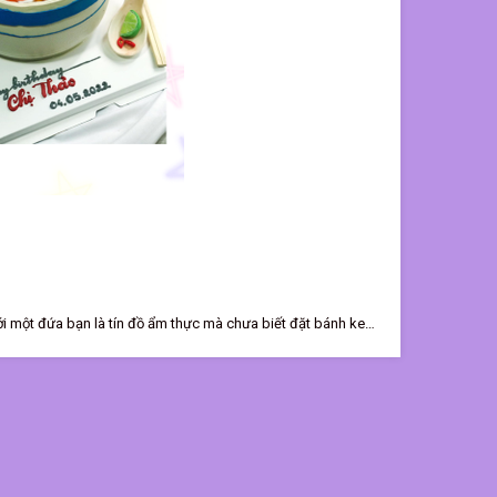
ới một đứa bạn là tín đồ ẩm thực mà chưa biết đặt bánh kem
 tái hiện lại các món ăn yêu thích của đứa bạn. Bạn nghĩ
Starbucks, Highland.... Haki sẽ giúp bạn thực hiện nó! Bún
rang trí, các nghệ nhân có thể biến những chiếc bánh kem
, mà còn là một tác phẩm nghệ thuật thú vị và đầy ý nghĩa,
rở nên đặc biệt hơn với một chiếc bánh kem tạo hình mà ai