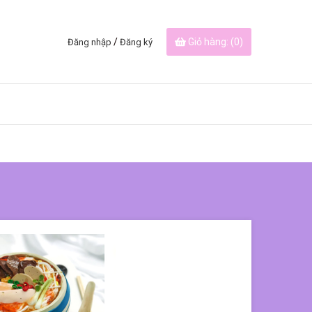
/
Giỏ hàng: (
0
)
Đăng nhập
Đăng ký