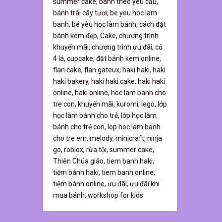
summer cake,
bánh theo yêu cầu,
bánh trái cây tươi,
be yeu hoc lam
banh,
bé yêu học làm bánh,
cách đặt
bánh kem đẹp,
Cake,
chương trình
khuyến mãi,
chương trình ưu đãi,
cỏ
4 lá,
cupcake,
đặt bánh kem online,
flan cake,
flan gateux,
haki haki,
haki
haki bakery,
haki haki cake,
haki haki
online,
haki online,
hoc lam banh cho
tre con,
khuyến mãi,
kuromi,
lego,
lớp
học làm bánh cho trẻ,
lớp học làm
bánh cho trẻ con,
lop hoc lam banh
cho tre em,
melody,
minicraft,
ninja
go,
roblox,
rửa tội,
summer cake,
Thiên Chúa giáo,
tiem banh haki,
tiệm bánh haki,
tiem banh online,
tiệm bánh online,
ưu đãi,
ưu đãi khi
mua bánh,
workshop for kids