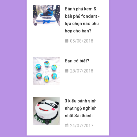
cũng sẽ 
098949
Bánh phủ kem &
báh phủ fondant -
lựa chọn nào phù
hợp cho bạn?
05/08/2018
Bạn có biết?
28/07/2018
3 kiểu bánh sinh
nhật ngộ nghĩnh
nhất Sài thành
24/07/2017