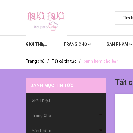
GIỚI THIỆU
TRANG CHỦ
SẢN PHẨM
Trang chủ
/
Tất cả tin tức
/
banh kem cho bạn
Tất c
DANH MỤC TIN TỨC
Giới Thiệu
Trang Chủ
Sản Phẩm