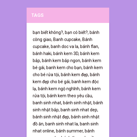
TAGS
bạn biết không?,
bạn có biết?,
bánh
công giao,
Banh cupcake,
Bánh
cupcake,
banh doc va la,
bánh flan,
bánh haki,
bánh kem 3D,
bánh kem
bắp,
bánh kem bắp ngon,
bánh kem
bé gái,
banh kem cho bạn,
bánh kem
cho bé rửa tội,
bánh kem đẹp,
bánh
kem đẹp cho bé gái,
banh kem độc
lạ,
bánh kem ngộ nghĩnh,
bánh kem
rửa tội,
bánh kem theo yêu cầu,
banh sinh nhat,
bánh sinh nhật,
bánh
sinh nhật bắp,
banh sinh nhat dep,
bánh sinh nhật đẹp,
bánh sinh nhật
đồ ăn,
banh sinh nhat la,
banh sinh
nhat online,
bánh summer,
bánh