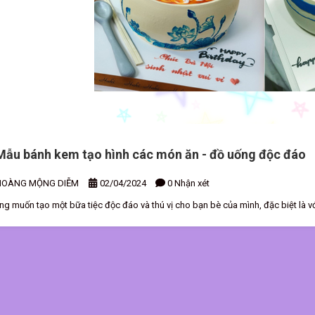
Mẫu bánh kem tạo hình các món ăn - đồ uống độc đáo
HOÀNG MỘNG DIỄM
02/04/2024
0 Nhận xét
ng muốn tạo một bữa tiệc độc đáo và thú vị cho bạn bè của mình, đặc biệt là v
ế nào? Thay vì chọn những hình dạng thông thường, bạn muốn bánh kem của mình
c tạo ra một chiếc tranh bánh kem như bún bò, gỏi cuốn, thịt kho, hay là trà sữa, 
ee Nỗi "ám ảnh" của những ngày tết mlem mlem!!! Ăn xong thì mình uống nhé!
" nay vẫn lái xe được nhé ^^ Với kỹ năng nghệ thuật và sự sáng tạo kết hợp để tái hiện lại các loại đồ ăn
ch sống động trên bề mặt của bánh. Thông qua việc sử dụng kem và kỹ thuật t
ành những tác phẩm nghệ thuật đẹp mắt. Đây sẽ không chỉ là một chiếc bánh kem
h sở thích và tình cảm bạn dành cho bạn bè của mình. Buổi tiệc sinh nhật sẽ t