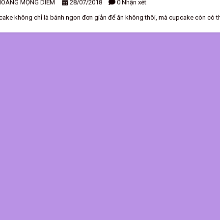
HOÀNG MỘNG DIỄM
28/07/2018
0 Nhận xét
cake không chỉ là bánh ngon đơn giản để ăn không thôi, mà cupcake còn có thể
. Với Haki Haki, bạn có thể yêu cầu trang trí cupcake theo ý thích của bạn. T
hững tạo hình bằng kẹo đường ngọt ngào. Bánh ngon, lại mang ý nghĩa chắc 
rí fondant theo yêu cầu từ 40k/cup. 🎁Giao tận nơi và tặng nến, muỗng. Inbox H
 cake ^^ Hotline 0989 495 089 www.hakihaki.vn www.facebook.com/hakihakic