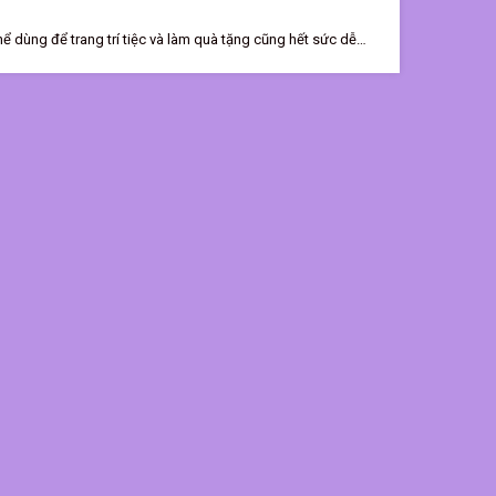
 dùng để trang trí tiệc và làm quà tặng cũng hết sức dễ
ruyền vào đó thông điệp bạn muốn gửi đến người được tặng
hẳn người được nhận sẽ không bao giờ quên. 💰Giá cupcake
aki Haki để được tư vấn và đặt hàng nhé ;) Haki Haki - Not
ake