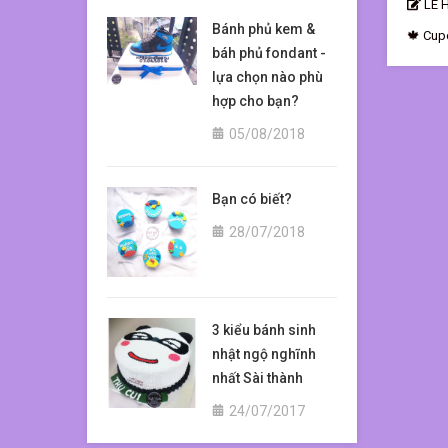
LÊ 
Bánh phủ kem &
🍁 Cup
báh phủ fondant -
thương
bằng n
lựa chọn nào phù
trang t
hợp cho bạn?
just a
05/08/2018
Bạn có biết?
28/07/2018
3 kiểu bánh sinh
nhật ngộ nghĩnh
nhất Sài thành
24/07/2017