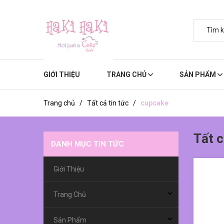
GIỚI THIỆU
TRANG CHỦ
SẢN PHẨM
Trang chủ
/
Tất cả tin tức
/
cupcake
Tất c
DANH MỤC TIN TỨC
Giới Thiệu
Trang Chủ
Sản Phẩm