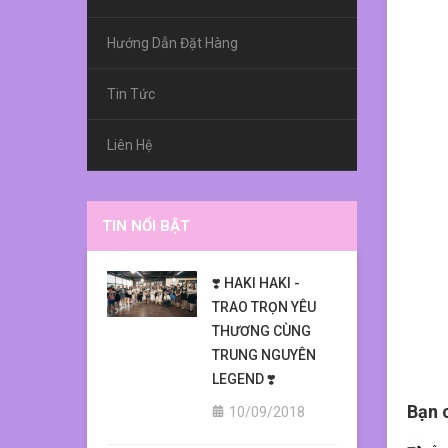
Hướng Dẫn Đặt Hàng
Tin Tức
Liên Hệ
TIN NỔI BẬT
❣️ HAKI HAKI -
TRAO TRỌN YÊU
THƯƠNG CÙNG
TRUNG NGUYÊN
LEGEND ❣️
Bạn 
10/09/2018