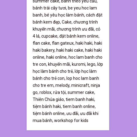
summer cake,
bánh theo yêu cầu,
bánh trái cây tươi,
be yeu hoc lam
banh,
bé yêu học làm bánh,
cách đặt
bánh kem đẹp,
Cake,
chương trình
khuyến mãi,
chương trình ưu đãi,
cỏ
4 lá,
cupcake,
đặt bánh kem online,
flan cake,
flan gateux,
haki haki,
haki
haki bakery,
haki haki cake,
haki haki
online,
haki online,
hoc lam banh cho
tre con,
khuyến mãi,
kuromi,
lego,
lớp
học làm bánh cho trẻ,
lớp học làm
bánh cho trẻ con,
lop hoc lam banh
cho tre em,
melody,
minicraft,
ninja
go,
roblox,
rửa tội,
summer cake,
Thiên Chúa giáo,
tiem banh haki,
tiệm bánh haki,
tiem banh online,
tiệm bánh online,
ưu đãi,
ưu đãi khi
mua bánh,
workshop for kids