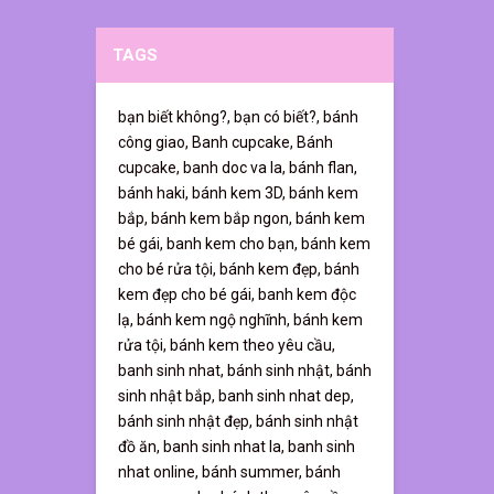
TAGS
bạn biết không?,
bạn có biết?,
bánh
công giao,
Banh cupcake,
Bánh
cupcake,
banh doc va la,
bánh flan,
bánh haki,
bánh kem 3D,
bánh kem
bắp,
bánh kem bắp ngon,
bánh kem
bé gái,
banh kem cho bạn,
bánh kem
cho bé rửa tội,
bánh kem đẹp,
bánh
kem đẹp cho bé gái,
banh kem độc
lạ,
bánh kem ngộ nghĩnh,
bánh kem
rửa tội,
bánh kem theo yêu cầu,
banh sinh nhat,
bánh sinh nhật,
bánh
sinh nhật bắp,
banh sinh nhat dep,
bánh sinh nhật đẹp,
bánh sinh nhật
đồ ăn,
banh sinh nhat la,
banh sinh
nhat online,
bánh summer,
bánh