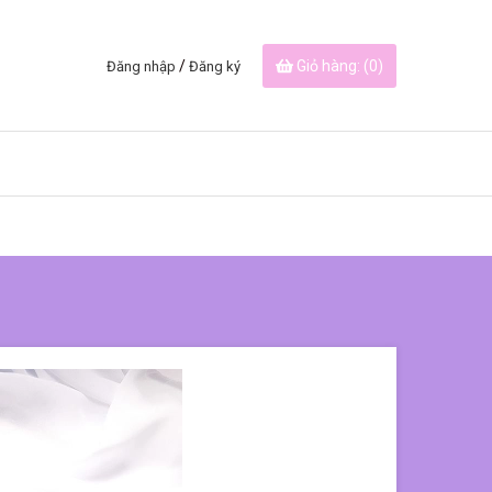
/
Giỏ hàng: (
0
)
Đăng nhập
Đăng ký