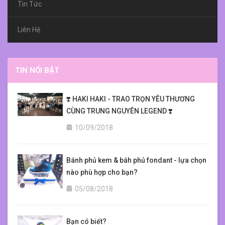
Tin Tức
Liên Hệ
TIN NỔI BẬT
❣️ HAKI HAKI - TRAO TRỌN YÊU THƯƠNG
CÙNG TRUNG NGUYÊN LEGEND ❣️
10/09/2018
Bánh phủ kem & báh phủ fondant - lựa chọn
nào phù hợp cho bạn?
05/08/2018
Bạn có biết?