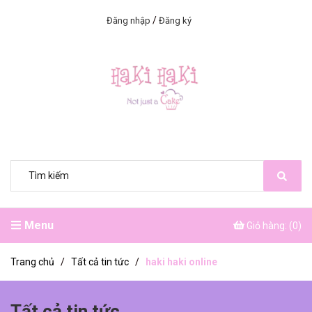
/
Đăng nhập
Đăng ký
Menu
Giỏ hàng: (
0
)
Trang chủ
/
Tất cả tin tức
/
haki haki online
Tất cả tin tức