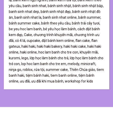
lạ,
bánh kem ngộ nghĩnh,
bánh kem rửa tội,
bánh kem theo
yêu cầu,
banh sinh nhat,
bánh sinh nhật,
bánh sinh nhật bắp,
banh sinh nhat dep,
bánh sinh nhật đẹp,
bánh sinh nhật đồ
ăn,
banh sinh nhat la,
banh sinh nhat online,
bánh summer,
bánh summer cake,
bánh theo yêu cầu,
bánh trái cây tươi,
be yeu hoc lam banh,
bé yêu học làm bánh,
cách đặt bánh
kem đẹp,
Cake,
chương trình khuyến mãi,
chương trình ưu
đãi,
cỏ 4 lá,
cupcake,
đặt bánh kem online,
flan cake,
flan
gateux,
haki haki,
haki haki bakery,
haki haki cake,
haki haki
online,
haki online,
hoc lam banh cho tre con,
khuyến mãi,
kuromi,
lego,
lớp học làm bánh cho trẻ,
lớp học làm bánh cho
trẻ con,
lop hoc lam banh cho tre em,
melody,
minicraft,
ninja go,
roblox,
rửa tội,
summer cake,
Thiên Chúa giáo,
tiem
banh haki,
tiệm bánh haki,
tiem banh online,
tiệm bánh
online,
ưu đãi,
ưu đãi khi mua bánh,
workshop for kids