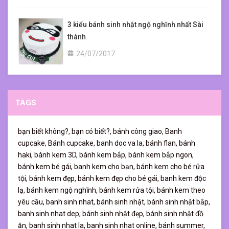
3 kiểu bánh sinh nhật ngộ nghĩnh nhất Sài
thành
24/07/2017
TAGS
bạn biết không?,
bạn có biết?,
bánh công giao,
Banh
cupcake,
Bánh cupcake,
banh doc va la,
bánh flan,
bánh
haki,
bánh kem 3D,
bánh kem bắp,
bánh kem bắp ngon,
bánh kem bé gái,
banh kem cho bạn,
bánh kem cho bé rửa
tội,
bánh kem đẹp,
bánh kem đẹp cho bé gái,
banh kem độc
lạ,
bánh kem ngộ nghĩnh,
bánh kem rửa tội,
bánh kem theo
yêu cầu,
banh sinh nhat,
bánh sinh nhật,
bánh sinh nhật bắp,
banh sinh nhat dep,
bánh sinh nhật đẹp,
bánh sinh nhật đồ
ăn,
banh sinh nhat la,
banh sinh nhat online,
bánh summer,