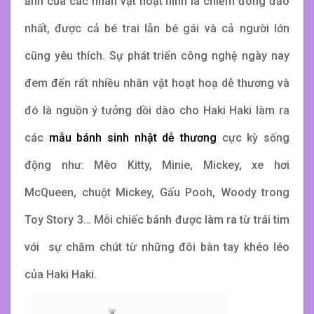
ảnh của các nhân vật hoạt hình là chiếm đông đảo
nhất, được cả bé trai lẫn bé gái và cả người lớn
cũng yêu thích. Sự phát triển công nghệ ngày nay
đem đến rất nhiều nhân vật hoạt hoạ dễ thương và
đó là nguồn ý tưởng dồi dào cho Haki Haki làm ra
các
mẫu bánh sinh nhật dễ thương
cực kỳ sống
động như: Mèo Kitty, Minie, Mickey, xe hơi
McQueen, chuột Mickey, Gấu Pooh, Woody trong
Toy Story 3… Mỗi chiếc bánh được làm ra từ trái tim
với sự chăm chút từ những đôi bàn tay khéo léo
của Haki Haki.