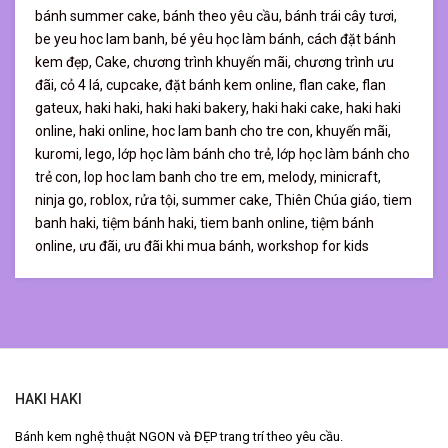
bánh summer cake,
bánh theo yêu cầu,
bánh trái cây tươi,
be yeu hoc lam banh,
bé yêu học làm bánh,
cách đặt bánh
kem đẹp,
Cake,
chương trình khuyến mãi,
chương trình ưu
đãi,
cỏ 4 lá,
cupcake,
đặt bánh kem online,
flan cake,
flan
gateux,
haki haki,
haki haki bakery,
haki haki cake,
haki haki
online,
haki online,
hoc lam banh cho tre con,
khuyến mãi,
kuromi,
lego,
lớp học làm bánh cho trẻ,
lớp học làm bánh cho
trẻ con,
lop hoc lam banh cho tre em,
melody,
minicraft,
ninja go,
roblox,
rửa tội,
summer cake,
Thiên Chúa giáo,
tiem
banh haki,
tiệm bánh haki,
tiem banh online,
tiệm bánh
online,
ưu đãi,
ưu đãi khi mua bánh,
workshop for kids
HAKI HAKI
Bánh kem nghệ thuật NGON và ĐẸP trang trí theo yêu cầu.