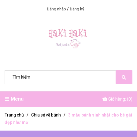
/
Đăng nhập
Đăng ký
Menu
Giỏ hàng: (
0
)
Trang chủ
/
Chia sẻ về bánh
/
3 mẫu bánh sinh nhật cho bé gái
đẹp như mơ