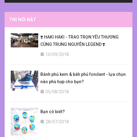
TIN NỔI BẬT
❣️ HAKI HAKI - TRAO TRỌN YÊU THƯƠNG
CÙNG TRUNG NGUYÊN LEGEND ❣️
10/09/2018
Bánh phủ kem & báh phủ fondant - lựa chọn
nào phù hợp cho bạn?
05/08/2018
Bạn có biết?
28/07/2018